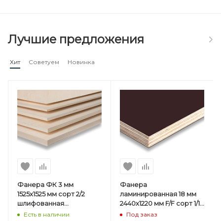
Лучшие предложения
Хит
Советуем
Новинка
Фанера ФК 3 мм
Фанера
1525х1525 мм сорт 2/2
ламинированная 18 мм
шлифованная
2440х1220 мм F/F сорт 1/1
березовая
березовая SVEZA-DECK
Есть в наличии
Под заказ