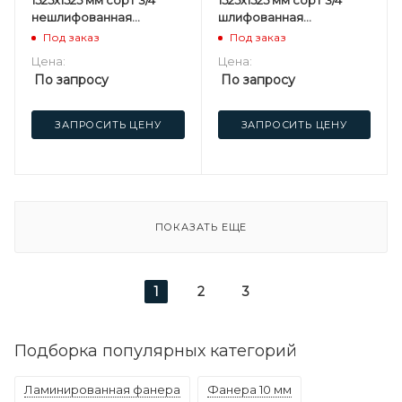
1525х1525 мм сорт 3/4
1525х1525 мм сорт 3/4
нешлифованная
шлифованная
березовая
березовая
Под заказ
Под заказ
Цена:
Цена:
По запросу
По запросу
ЗАПРОСИТЬ ЦЕНУ
ЗАПРОСИТЬ ЦЕНУ
ПОКАЗАТЬ ЕЩЕ
1
2
3
Подборка популярных категорий
Ламинированная фанера
Фанера 10 мм