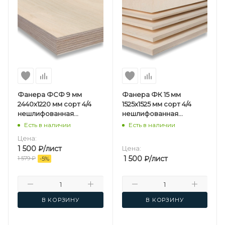
Фанера ФСФ 9 мм
Фанера ФК 15 мм
2440х1220 мм сорт 4/4
1525х1525 мм сорт 4/4
нешлифованная
нешлифованная
березовая
березовая
Есть в наличии
Есть в наличии
Цена:
1 500
₽
/лист
Цена:
1 500
₽
/лист
1 579
₽
-
5
%
В КОРЗИНУ
В КОРЗИНУ