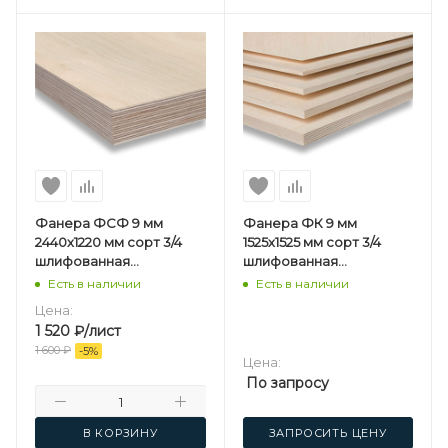
Фанера ФСФ 9 мм
Фанера ФК 9 мм
2440х1220 мм сорт 3/4
1525х1525 мм сорт 3/4
шлифованная
шлифованная
березовая
березовая
Есть в наличии
Есть в наличии
Цена:
1 520
₽
/лист
1 600
₽
-
5
%
Цена:
По запросу
В КОРЗИНУ
ЗАПРОСИТЬ ЦЕНУ