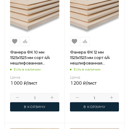
Фанера ФК 10 мм
Фанера ФК 12 мм
1525х1525 мм сорт 4/4
1525х1525 мм сорт 4/4
нешлифованная
нешлифованная
березовая
березовая
Есть в наличии
Есть в наличии
Цена:
Цена:
1 000
₽
/лист
1 200
₽
/лист
В КОРЗИНУ
В КОРЗИНУ