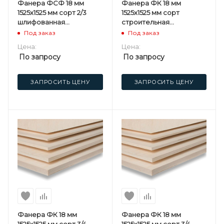
Фанера ФСФ 18 мм
Фанера ФК 18 мм
1525х1525 мм сорт 2/3
1525х1525 мм сорт
шлифованная
строительная
березовая
нешлифованная
Под заказ
Под заказ
березовая
Цена:
Цена:
По запросу
По запросу
ЗАПРОСИТЬ ЦЕНУ
ЗАПРОСИТЬ ЦЕНУ
Фанера ФК 18 мм
Фанера ФК 18 мм