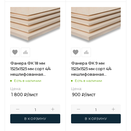
Фанера ФК 18 мм
Фанера ФК 9 мм
1525х1525 мм сорт 4/4
1525х1525 мм сорт 4/4
нешлифованная
нешлифованная
березовая
березовая
Есть в наличии
Есть в наличии
Цена:
Цена:
1 800
₽
/лист
900
₽
/лист
В КОРЗИНУ
В КОРЗИНУ