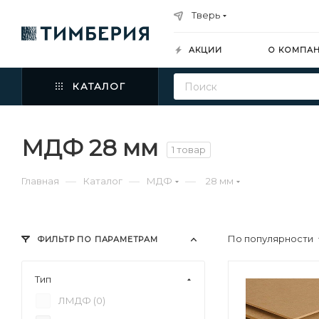
Тверь
АКЦИИ
О КОМПА
КАТАЛОГ
МДФ 28 мм
1 товар
—
—
—
Главная
Каталог
МДФ
28 мм
По популярности
ФИЛЬТР ПО ПАРАМЕТРАМ
Тип
ЛМДФ (
0
)