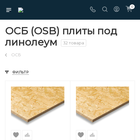
0
ОСБ (OSB) плиты под
линолеум
32 товара
ОСБ
ФИЛЬТР