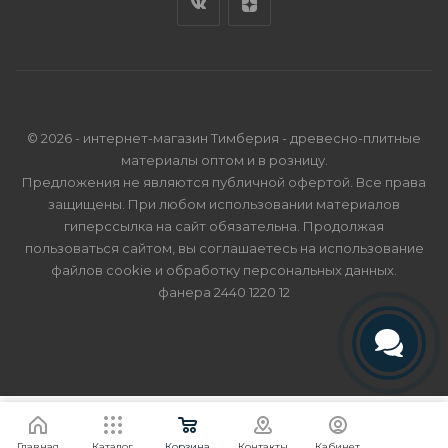
© 2026 - интернет-магазин Тимберия - древесно-плитные
материалы оптом и в розницу.
Предложения не являются публичной офертой. Все права
защищены. При любом использовании материалов
гиперссылка на сайт обязательна. Продолжая
пользоваться сайтом, вы соглашаетесь на использование
файлов cookie и
обработку персональных данных
.
фанера 2440 1220 12
Телефон
Telegram
Я согласен
Мы используем файлы cookie.
Подробнее
Главная
Каталог
Корзина
Контакты
Кабинет