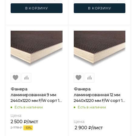
В КОРЗИНУ
В КОРЗИНУ
Фанера
Фанера
ламинированная 9 мм
ламинированная 12 мм
2440х1220 мм F/W сорт 1/1
2440х1220 мм F/W сорт 1/1
березовая
березовая
Есть в наличии
Есть в наличии
Цена:
2 500
₽
/лист
Цена:
2 900
₽
/лист
2 778
₽
-
10
%