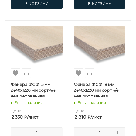
В КОРЗИНУ
В КОРЗИНУ
Фанера ФСФ 15 мм
Фанера ФСФ 18 мм
2440х1220 мм сорт 4/4
2440х1220 мм сорт 4/4
нешлифованная
нешлифованная
березовая
березовая
Есть в наличии
Есть в наличии
Цена:
Цена:
2 350
₽
/лист
2 810
₽
/лист