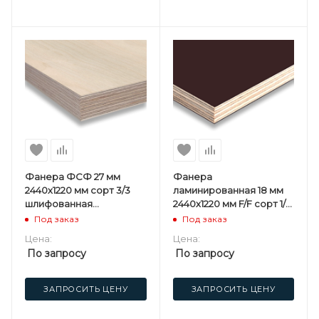
Фанера ФСФ 27 мм
Фанера
2440х1220 мм сорт 3/3
ламинированная 18 мм
шлифованная
2440х1220 мм F/F сорт 1/1
березовая
березовая SVEZA-DECK
Под заказ
Под заказ
Цена:
Цена:
По запросу
По запросу
ЗАПРОСИТЬ ЦЕНУ
ЗАПРОСИТЬ ЦЕНУ