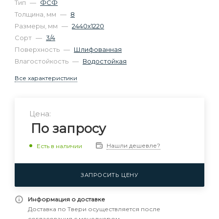
Тип
—
ФСФ
Толщина, мм
—
8
Размеры, мм
—
2440х1220
Сорт
—
3/4
Поверхность
—
Шлифованная
Влагостойкость
—
Водостойкая
Все характеристики
Цена:
По запросу
Нашли дешевле?
Есть в наличии
ЗАПРОСИТЬ ЦЕНУ
Информация о доставке
Доставка по Твери осуществляется после
согласования с менеджером.