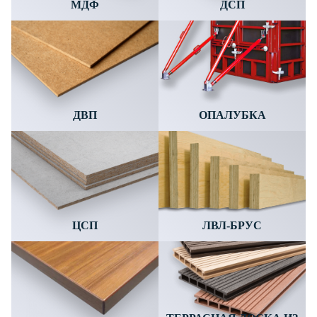
МДФ
ДСП
ДВП
ОПАЛУБКА
ЦСП
ЛВЛ-БРУС