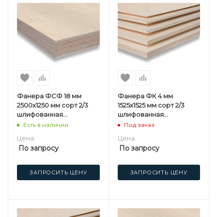
Фанера ФСФ 18 мм
Фанера ФК 4 мм
2500х1250 мм сорт 2/3
1525х1525 мм сорт 2/3
шлифованная
шлифованная
березовая
березовая
Есть в наличии
Под заказ
Цена:
Цена:
По запросу
По запросу
ЗАПРОСИТЬ ЦЕНУ
ЗАПРОСИТЬ ЦЕНУ