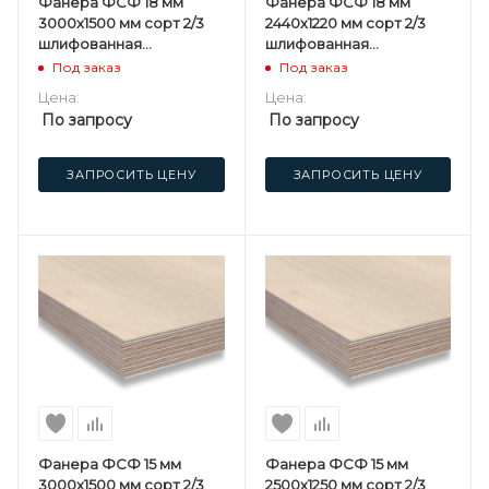
Фанера ФСФ 18 мм
Фанера ФСФ 18 мм
3000х1500 мм сорт 2/3
2440х1220 мм сорт 2/3
шлифованная
шлифованная
березовая
березовая
Под заказ
Под заказ
Цена:
Цена:
По запросу
По запросу
ЗАПРОСИТЬ ЦЕНУ
ЗАПРОСИТЬ ЦЕНУ
Фанера ФСФ 15 мм
Фанера ФСФ 15 мм
3000х1500 мм сорт 2/3
2500х1250 мм сорт 2/3