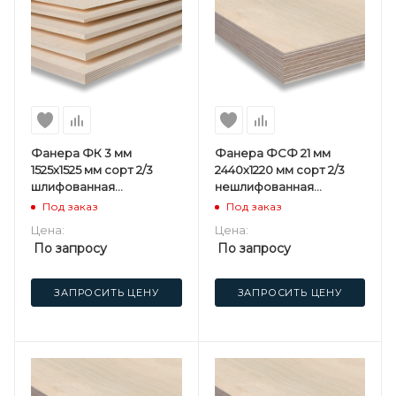
Фанера ФК 3 мм
Фанера ФСФ 21 мм
1525х1525 мм сорт 2/3
2440х1220 мм сорт 2/3
шлифованная
нешлифованная
березовая
хвойная
Под заказ
Под заказ
Цена:
Цена:
По запросу
По запросу
ЗАПРОСИТЬ ЦЕНУ
ЗАПРОСИТЬ ЦЕНУ