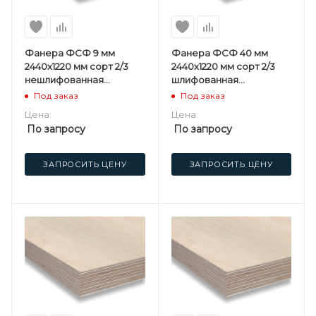
Фанера ФСФ 9 мм
Фанера ФСФ 40 мм
2440х1220 мм сорт 2/3
2440х1220 мм сорт 2/3
нешлифованная
шлифованная
хвойная
березовая
Под заказ
Под заказ
Цена:
Цена:
По запросу
По запросу
ЗАПРОСИТЬ ЦЕНУ
ЗАПРОСИТЬ ЦЕНУ