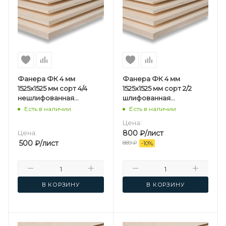
Фанера ФК 4 мм
Фанера ФК 4 мм
1525х1525 мм сорт 4/4
1525х1525 мм сорт 2/2
нешлифованная
шлифованная
березовая
березовая
Есть в наличии
Есть в наличии
Цена:
Цена:
800
₽
/лист
500
₽
/лист
889
₽
-
10
%
В КОРЗИНУ
В КОРЗИНУ