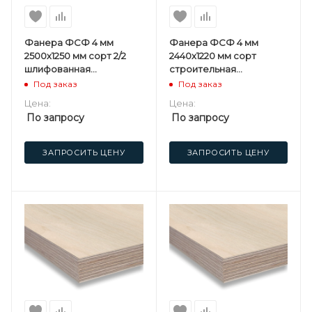
Фанера ФСФ 4 мм
Фанера ФСФ 4 мм
2500х1250 мм сорт 2/2
2440х1220 мм сорт
шлифованная
строительная
березовая
нешлифованная
Под заказ
Под заказ
березовая
Цена:
Цена:
По запросу
По запросу
ЗАПРОСИТЬ ЦЕНУ
ЗАПРОСИТЬ ЦЕНУ