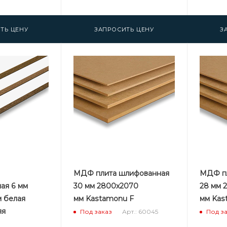
ТЬ ЦЕНУ
ЗАПРОСИТЬ ЦЕНУ
З
МДФ плита шлифованная
МДФ пл
ая 6 мм
30 мм 2800х2070
28 мм 
 белая
мм Kastamonu F
мм Kas
яя
Арт.: 60045
Под заказ
Под з