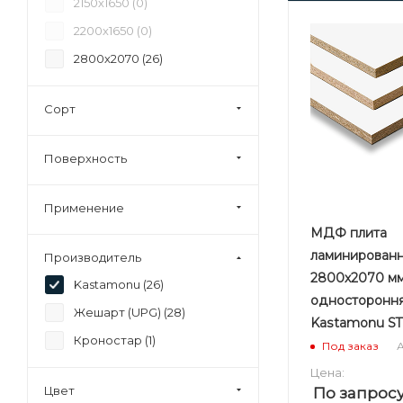
2150х1650 (
0
)
25 (
1
)
2200х1650 (
0
)
28 (
1
)
2800х2070 (
26
)
30 (
1
)
Сорт
Поверхность
Применение
МДФ плита
ламинированн
Производитель
2800х2070 мм
Kastamonu (
26
)
односторонн
Жешарт (UPG) (
28
)
Kastamonu ST
Кроностар (
1
)
А
Под заказ
Цена:
Цвет
По запрос