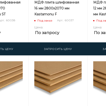
лифованная
МДФ плита шлифованная
МДФ пл
070
16 мм 2800х2070 мм
12 мм 
 ST
Kastamonu F
мм Kas
рт.: 60038
Арт.: 60037
Под заказ
Под з
Цена:
Цена:
у
По запросу
По за
ТЬ ЦЕНУ
ЗАПРОСИТЬ ЦЕНУ
З