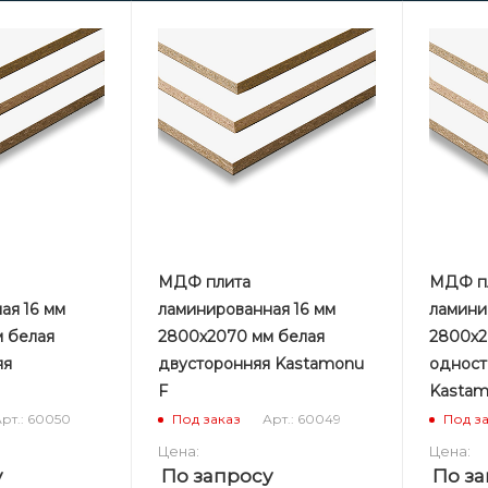
МДФ плита
МДФ п
ая 16 мм
ламинированная 16 мм
ламини
 белая
2800х2070 мм белая
2800х2
яя
двусторонняя Kastamonu
одност
F
Kastam
рт.: 60050
Арт.: 60049
Под заказ
Под з
Цена:
Цена:
у
По запросу
По за