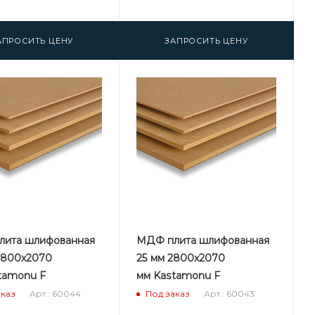
АПРОСИТЬ ЦЕНУ
ЗАПРОСИТЬ ЦЕНУ
ита шлифованная
МДФ плита шлифованная
2800х2070
25 мм 2800х2070
tamonu F
мм Kastamonu F
Арт.: 60044
Арт.: 60043
аказ
Под заказ