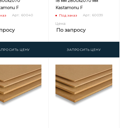
2800х2070
18 мм 2800х2070 мм
tamonu F
Kastamonu F
Арт.: 60040
Арт.: 60039
аказ
Под заказ
Цена:
просу
По запросу
АПРОСИТЬ ЦЕНУ
ЗАПРОСИТЬ ЦЕНУ