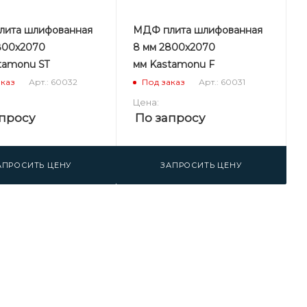
ита шлифованная
МДФ плита шлифованная
800х2070
8 мм 2800х2070
tamonu ST
мм Kastamonu F
Арт.: 60032
Арт.: 60031
аказ
Под заказ
Цена:
просу
По запросу
АПРОСИТЬ ЦЕНУ
ЗАПРОСИТЬ ЦЕНУ