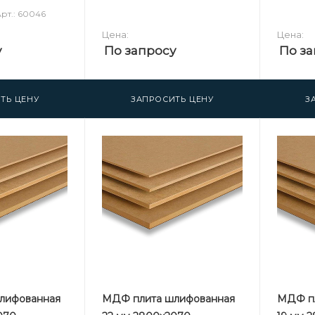
рт.: 60046
Цена:
Цена:
у
По запросу
По за
ТЬ ЦЕНУ
ЗАПРОСИТЬ ЦЕНУ
З
лифованная
МДФ плита шлифованная
МДФ пл