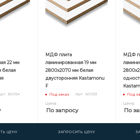
МДФ плита
МДФ п
ая 22 мм
ламинированная 19 мм
ламини
 белая
2800х2070 мм белая
2800х2
яя
двусторонняя Kastamonu
одност
F
Kastam
рт.: 60054
Арт.: 60053
Под заказ
Под з
Цена:
Цена:
у
По запросу
По за
ТЬ ЦЕНУ
ЗАПРОСИТЬ ЦЕНУ
З