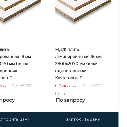
лита
МДФ плита
рованная 19 мм
ламинированная 18 мм
070 мм белая
2800х2070 мм белая
оронняя
односторонняя
onu F
Kastamonu F
Арт.: 60052
Арт.: 60051
аказ
Под заказ
Цена:
просу
По запросу
АПРОСИТЬ ЦЕНУ
ЗАПРОСИТЬ ЦЕНУ