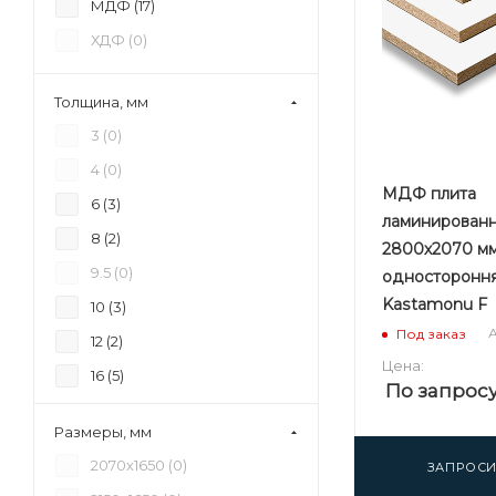
МДФ (
17
)
ХДФ (
0
)
Толщина, мм
3 (
0
)
4 (
0
)
МДФ плита
6 (
3
)
ламинированн
8 (
2
)
2800х2070 мм
9.5 (
0
)
односторонн
Kastamonu F
10 (
3
)
А
Под заказ
12 (
2
)
Цена:
16 (
5
)
По запрос
18 (
2
)
Размеры, мм
19 (
3
)
2070х1650 (
0
)
ЗАПРОСИ
22 (
3
)