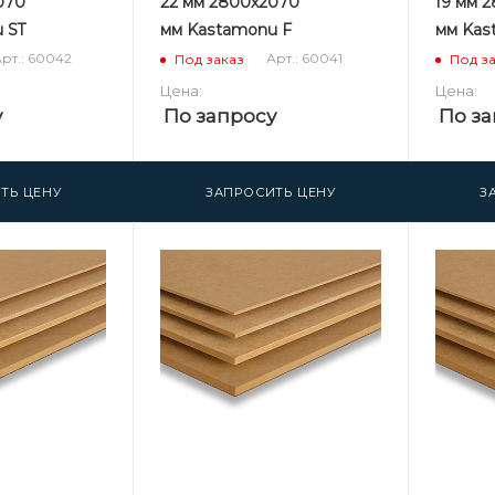
070
22 мм 2800х2070
19 мм 
 ST
мм Kastamonu F
мм Kas
рт.: 60042
Арт.: 60041
Под заказ
Под з
Цена:
Цена:
у
По запросу
По за
ТЬ ЦЕНУ
ЗАПРОСИТЬ ЦЕНУ
З