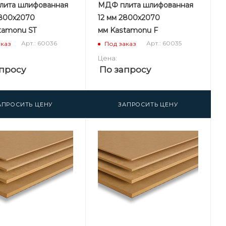
ита шлифованная
МДФ плита шлифованная
2800х2070
12 мм 2800х2070
tamonu ST
мм Kastamonu F
Арт.: 60036
Арт.: 60035
аказ
Под заказ
Цена:
просу
По запросу
АПРОСИТЬ ЦЕНУ
ЗАПРОСИТЬ ЦЕНУ