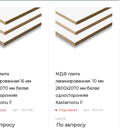
лита
МДФ плита
рованная 16 мм
ламинированная 10 мм
070 мм белая
2800х2070 мм белая
оронняя
односторонняя
onu F
Kastamonu F
Арт.: 60048
Арт.: 60047
аказ
Под заказ
Цена:
просу
По запросу