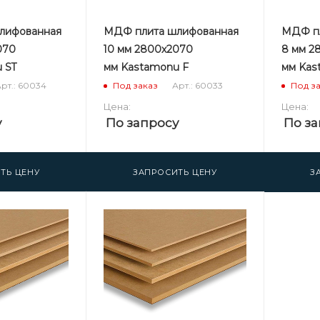
лифованная
МДФ плита шлифованная
МДФ пл
070
10 мм 2800х2070
8 мм 2
 ST
мм Kastamonu F
мм Kas
рт.: 60034
Арт.: 60033
Под заказ
Под з
Цена:
Цена:
у
По запросу
По за
ТЬ ЦЕНУ
ЗАПРОСИТЬ ЦЕНУ
З