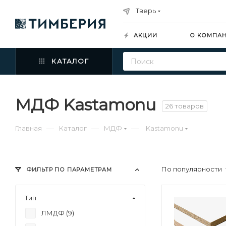
Тверь
АКЦИИ
О КОМПА
КАТАЛОГ
МДФ Kastamonu
26 товаров
—
—
—
Главная
Каталог
МДФ
Kastamonu
По популярности
ФИЛЬТР ПО ПАРАМЕТРАМ
Тип
ЛМДФ (
9
)