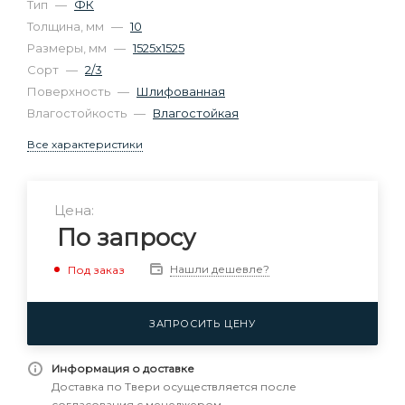
Тип
—
ФК
Толщина, мм
—
10
Размеры, мм
—
1525х1525
Сорт
—
2/3
Поверхность
—
Шлифованная
Влагостойкость
—
Влагостойкая
Все характеристики
Цена:
По запросу
Нашли дешевле?
Под заказ
ЗАПРОСИТЬ ЦЕНУ
Информация о доставке
Доставка по Твери осуществляется после
согласования с менеджером.