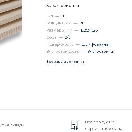
Характеристики
Тип
—
ФК
Толщина, мм
—
21
Размеры, мм
—
1525х1525
Сорт
—
2/3
Поверхность
—
Шлифованная
Влагостойкость
—
Влагостойкая
Все характеристики
Вся продукция
ытые склады
сертифицирована